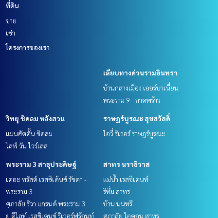
ที่ดิน
ขาย
เช่า
โครงการของเรา
เลียบทางด่วนรามอินทรา
บ้านกลางเมือง เออร์บาเนี่ยน
พระราม 9 - ลาดพร้าว
วิทยุ ชิดลม หลังสวน
ราษฎร์บูรณะ สุขสวัสดิ์
แมนฮัตตั้น ชิดลม
ไอวี่ ริเวอร์ ราษฎร์บูรณะ
ไลฟ์ วัน ไวร์เลส
พระราม 3 สาธุประดิษฐ์
สาทร นราธิวาส
เดอะ ทรัสต์ เรสซิเด้นซ์ รัชดา -
แม่น้ำ เรสซิเดนท์
พระราม 3
ริทึ่ม สาทร
ศุภาลัย ริวา แกรนด์ พระราม 3
บ้าน นนทรี
ยู ดีไลท์ เรสซิเดนซ์ ริเวอร์ฟร้อนท์
ศุภาลัย ไอคอน สาทร