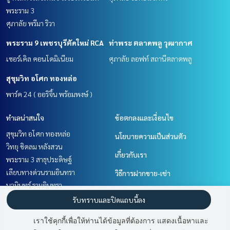
พระราม 3
ศุภาลัย พรีมา ริวา
พระราม 9 เพชรบุรีตัดใหม่ RCA
ท่าพระ ตลาดพลู วุฒากาศ
เซอร์เคิล คอนโดมิเนียม
ศุภาลัย ลอฟท์ สถานีตลาดพลู
สุขุมวิท อโศก ทองหล่อ
พาร์ค 24 ( ออริจิ้น พร้อมพงษ์ )
ทำเลน่าสนใจ
ข้อตกลงและเงื่อนไข
สุขุมวิท อโศก ทองหล่อ
นโยบายความเป็นส่วนตัว
วิทยุ ชิดลม หลังสวน
เกี่ยวกับเรา
พระราม 3 สาธุประดิษฐ์
เลียบทางด่วนรามอินทรา
วิธีการฝากขาย-เช่า
นวมินทร์ รามอินทรา
ติดต่อ
ท่าพระ ตลาดพลู วุฒากาศ
รับทราบและปิดแถบนี้ลง
สาทร นราธิวาส
เราใช้คุกกี้เพื่อให้ท่านได้ข้อมูลที่ต้องการ แสดงเนื้อหาและ
ราษฎร์บูรณะ สุขสวัสดิ์